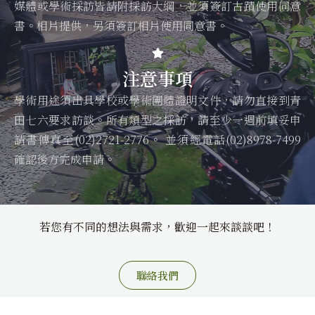
媒體或學術採訪皆請附採訪大綱，並須簽訂古蹟使用同意
書。相片提供，另須簽訂相片使用同意書。
注意事項
學術用途須出具學校或學術團體證明文件，請勿直接到青
田七六要求訪談。所有類型之採訪，請至少一週前填妥申
請書傳真至(02)2721-2776。 並須經電話(02)8978-7499
確認後方完成申請。
若您有不同的想法與需求，歡迎一起來談談吧！
聯絡我們