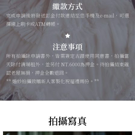
繳款方式
完成申請後將發送訂金付款連結至您手機及e-mail，可選
擇線上刷卡或ATM轉帳。
注意事項
所有拍攝除申請書外，皆需簽定古蹟使用同意書，拍攝當
天除付清場租外，並另付 NT.6000為押金。待拍攝結束確
認老屋無損，押金全數退回。
** 婚紗拍攝致贈新人客製化祝福禮兩份。**
拍攝寫真