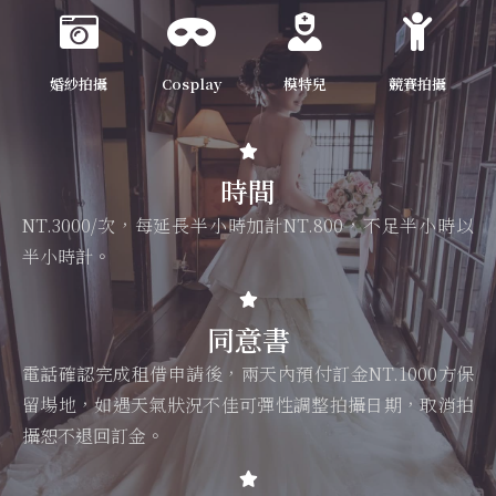
婚紗拍攝
Cosplay
模特兒
競賽拍攝
時間
NT.3000/次，每延長半小時加計NT.800，不足半小時以
半小時計。
同意書
電話確認完成租借申請後，兩天內預付訂金NT.1000方保
留場地，如遇天氣狀況不佳可彈性調整拍攝日期，取消拍
攝恕不退回訂金。