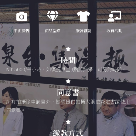
平面廣告
商品型錄
服裝雜誌
收費活動
時間
NT.5000/一小時，如須提早至9點前拍攝，可另約時間。
同意書
所有拍攝除申請書外，皆須提供拍攝大綱並簽定古蹟使用
同意書。
繳款方式