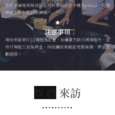
完成申請後將發送訂金付款連結至您手機及e-mail，可選
擇線上刷卡或ATM轉帳。
注意事項
場地保留須付1/2場租為訂金，拍攝當天除付清場租外，並
另付場租三倍為押金，待拍攝結束確認老屋無損，押金全
數退回。
來訪