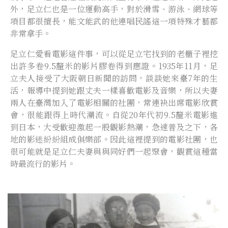
外，足立仁也是一位運動高手，對於滑雪、游泳、網球等
項目都很擅長，能文能武的他連唱民謠這一項特殊才藝都
非常拿手。
足立仁愛看電影這件事，可以從足立宅找到的老櫃子裡挖
出許多卷9.5釐米的影片膠卷得到應證。1935年11月，足
立夫人接受了大阪朝日新聞的訪問，談談她來臺7年的生
活，報導中提到她跟丈夫一樣喜歡電影及音樂，所以夫妻
兩人在臺灣加入了電影相關的社團，常連袂出席電影欣賞
會，很能跟得上時代潮流。自從20年代初9.5釐米電影進
到日本，大受歡迎激起一股觀影熱潮，急速普及之下，各
地的影迷紛紛組成俱樂部。因此這裡提到的電影社團，也
很可能就是足立仁夫妻與與同好們一起聚會，觀賞這種當
時最流行的影片。