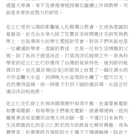
遇重大車禍，等不及康復便返回崗位繼續工作與教學，可
說是非常拼命戮力於研究。
足立仁受到父親的影響進入札幌獨立教會，也成為虔誠的
基督徒，他在台北帝大除了花費許多時間專注在研究與教
學上，也指導帝大的學生聖經研究會。對孩子們來說他是
一位嚴謹的學者、虔誠的教徒，也是一位有生活情趣的父
親。除了為孩子建造泳池、打造西洋式睡房之外，身為科
學家的足立仁也巧妙運用了台灣的氣候特色，達到節約能
源目的。他在風呂場(浴室)的屋頂上放置了一個注滿水的
方形金屬大水盆，到傍晚大水盆裡的水曬了一整天日光，
自然變得溫暖，接一條管子引到下面的風呂場，水溫正好
適合沐浴和泡澡。
足立仁在忙碌工作與休閒娛樂中取得平衡，他喜愛看電影
和寶塚歌劇，每每帶孩子們看完電影，就會順便再一起到
關東煮店或是壽司店裡大快朵頤一番。不僅只日本食物，
生活相當西化的足立仁對於西方的飲食也頗有興趣，身為
農學家，他還曾經在後院的大王椰子下種過咖啡。除此之