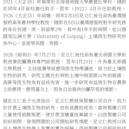
1921（大正10）年畢業於北海道帝國大學農藝化學科，隨即
於同年4月留校擔任助手，翌年（1922）3月升任助教授。
1926（大正15）年結婚，同年5月3日足立仁被任命為臺灣總
督府高等農林學校教授，隨即在5日以臺灣總督府駐外研究員
的身份到德、美、英留學2年，其中有1年半的時間，他以德
國萊比錫大學（University of Leipzig）土壤微生物研究所
為中心，並遊學英國、美國。
1928（昭和3）年7月27日，足立仁被任命為臺北帝國大學助
教授兼附屬農林專門部教授， 翌年3月23日，升為臺北帝國
大學教授， 主持理農學部應用微生物學講座，致力於土壤微
生物的研究，研究主題在於辨別土壤中病原菌以外的細菌、
真菌等微生物為有益或有害，進一步研究有益微生物在農業
上的應用，應用層次上，即為日治當時仍屬罕見的堆肥。
據足立仁長子元彥指出，足立仁教授與製糖公司合作，致力
於甘蔗土壤微生物的研究，而有具體的成效。當時製糖公司
大量使用硫胺施肥，使甘蔗含糖量逐漸減少，以致製糖公司
紛紛倒閉，發現問題的公司開始研究堆肥，足立仁教授以其
在土壤微生物學上紮實的實作經驗，得到製糖公司幹部的信