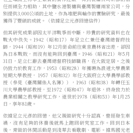
任而傾全力相助，其中鹽水港製糖與臺灣製糖兩家公司，分
別提供3,000公頃的土地，作為堆肥與輪作的實驗研究，最後
獲得了豐碩的成就。（依據足立元彥回憶信件）
但其研究成果卻因太平洋戰爭而中斷，珍貴的研究資料也在
戰火中佚失。1942（昭和17）年足立仁兼任臺灣總督府技
師，1944（昭和19）年12月銜命前往東京農林省出差，卻因
為日本戰敗，而沒有能夠回到臺灣。1946（昭和21）年5月
31日，足立仁辭去臺灣總督府技師職務，在大阪定居。之後
仍致力於教育工作，1953（昭和28）年獲聘為浪速大學農業
短期大學教授， 1957（昭和32）年任大阪府立大學農學部教
授（參見《臺灣關係人名簿》），1963（昭和38）年轉任玉
川大學農學部教授，至1972（昭和47）年退休，終身致力於
農業相關之教學研究工作，逝世於1978（昭和53）年1月25
日，享年81歲。
依據足立元彥的回憶，他父親做研究十分認真，曾經發生車
禍，沒有足夠的休養後就馬上跑回研究室工作。回到日本
後，常做的休閒活動是到淺草去看歌劇、電影。據馬國光老