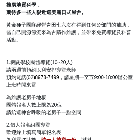
推廣地質科學，
期待多一些人親近這美麗日式屋舍。
黃金種子團隊經營青田七六沒有得到任何公部門的補助，
需自己開源節流來為古蹟作維護，並帶來免費導覽及科普
活動。
1.機關學校團體導覽(10~20人)
請兩週前預約以利安排導覽老師
預約電話(02
)8978-7499
，請星期一至五9:00-18:00辦公室
上班時間來電
為維護老房子地板
團體報名人數上限為20位
請給這棟會呼吸的老房子一點空間
2.個人報名組團導覽
歡迎線上填寫簡單報名表
為利電腦計數，
請一人填寫一份
，謝謝