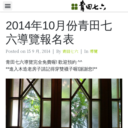
2014年10月份青田七
六導覽報名表
Posted on
15 9 月, 2014
By
青田七六
In
導覽
青田七六導覽完全免費喔! 歡迎預約 ^^
**進入木造老房子請記得穿雙襪子喔!謝謝您!**