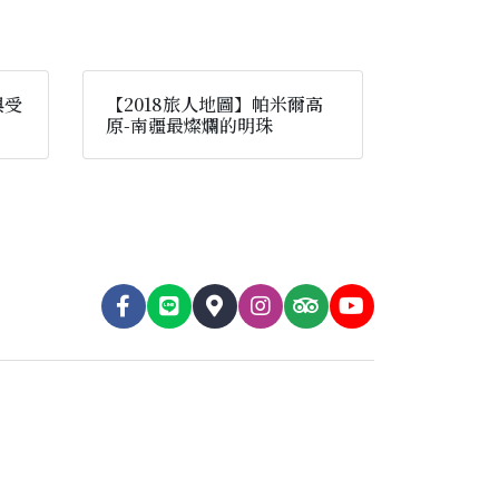
與受
【2018旅人地圖】帕米爾高
原-南疆最燦爛的明珠