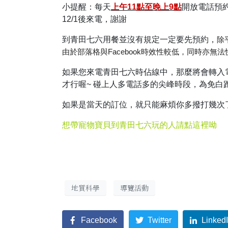
小提醒：每天
上午11點至晚上9點
開放電話預
12/1後來電，謝謝
到青田七六用餐並沒有規定一定要先預約，
除
由於部落格與Facebook時效性較低，同時亦
如果您來電青田七六時佔線中，那麼將會轉入
才行喔~ 碰上人多電話多的尖峰時段，為免白
如果是當天的訂位，就只能麻煩你多撥打幾次
想帶寵物寶貝到青田七六玩的人請點這裡呦
地質科學
導覽活動
Facebook
Twitter
Linked