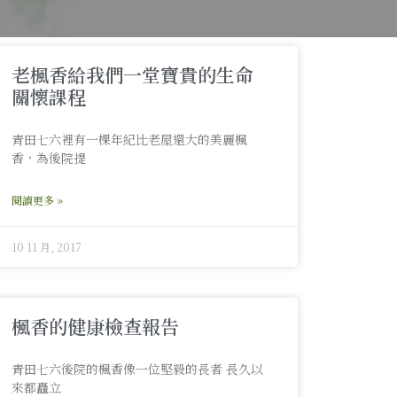
老楓香給我們一堂寶貴的生命
關懷課程
青田七六裡有一棵年紀比老屋還大的美麗楓
香，為後院提
閱讀更多 »
10 11 月, 2017
楓香的健康檢查報告
青田七六後院的楓香像一位堅毅的長者 長久以
來都矗立