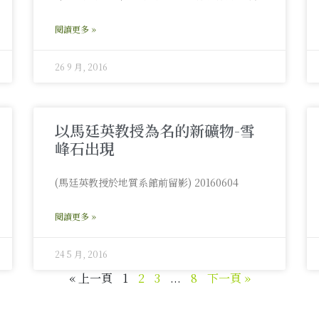
閱讀更多 »
26 9 月, 2016
以馬廷英教授為名的新礦物-雪
峰石出現
(馬廷英教授於地質系館前留影) 20160604
閱讀更多 »
24 5 月, 2016
« 上一頁
1
2
3
...
8
下一頁 »