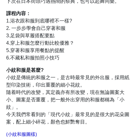
下次在日本街頭巧遇熱鬧的祭典，也可以起舞同樂。
課程內容：
1.浴衣跟和服到底哪裡不一樣?
2. 一步步學會自己穿著和服
3.足袋與草履搭配要點
4.穿上和服怎麼行動比較優雅？
5.穿著和服享用餐點的提醒
6.不藏私和服拍照小技巧
小紋和服是甚麼?
小紋是傳統的和服之一，是古時最常見的外出服，採用紙
型印染技術，印出重覆的細小花紋。
隨着時代的改變，其定義亦有所改變，現在無論圖案大
小、圖案是否重覆，把一般外出穿用的和服都稱為「小
紋」。
今天我們常看到的「現代小紋」最常見的是很大的花朵圖
案，配上細小碎花，顏色也鮮艷奪目。
(小紋和服圖樣)