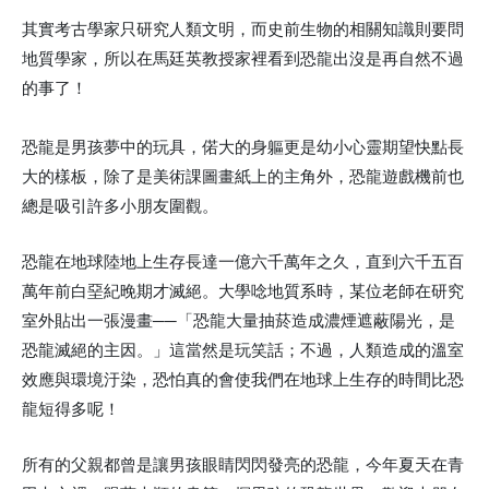
其實考古學家只研究人類文明，而史前生物的相關知識則要問
地質學家，所以在馬廷英教授家裡看到恐龍出沒是再自然不過
的事了！
恐龍是男孩夢中的玩具，偌大的身軀更是幼小心靈期望快點長
大的樣板，除了是美術課圖畫紙上的主角外，恐龍遊戲機前也
總是吸引許多小朋友圍觀。
恐龍在地球陸地上生存長達一億六千萬年之久，直到六千五百
萬年前白堊紀晚期才滅絕。大學唸地質系時，某位老師在研究
室外貼出一張漫畫­­──「恐龍大量抽菸造成濃煙遮蔽陽光，是
恐龍滅絕的主因。」這當然是玩笑話；不過，人類造成的溫室
效應與環境汙染，恐怕真的會使我們在地球上生存的時間比恐
龍短得多呢！
所有的父親都曾是讓男孩眼睛閃閃發亮的恐龍，今年夏天在青