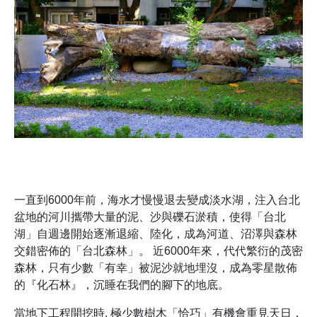
一直到6000年前，海水才慢慢退去變成淡水湖，注入台北
盆地的河川攜帶大量的泥、沙與礫石淤積，使得「台北
湖」自週邊開始逐漸退縮、陸化，成為河道、沼澤與森林
交錯密佈的「台北森林」。 近6000年來，代代繁衍的茂密
森林，只有少數「有幸」被泥沙就地埋沒，成為零星散佈
的『化石林』，沉睡在我們的腳下的地底。
當地下工程開挖時, 極少數樹木「恰巧」有機會重見天日，