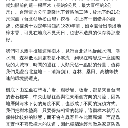
就如眼前的這一棵巨木（長約9公尺，最大直徑約2公
尺）。台灣電力公司萬隆地下管路​施工時，於地下約21公
尺深處（台北盆地松山層）挖得​，樹上有一個鑽井的痕
跡，依據炭十四定年得知約1820年前，如今還發出淡淡地
樟木香，可見在地底不見天日，也密不透風的保存得那麼
好。
我們可以親手撫觸這顆樹木，見證台北盆地從鹹水湖、淡
水湖、森林低地到處都是小溪流，到現在轉變成一座國際
級的大城市，時間的過往，人類只佔一點點的分量，值得
我們見證台北盆地－－滄海(湖)、森林、桑田、高樓等快
速的環境變遷史。
樹底下由左至右墊著片岩、粗砂岩、板岩，都是來自台灣
的岩石標本，中央山脈往西與往東兩個方向的河流，因為
地層與河水下切的角度不同，也形成了不同的沉積方式。
我們把樹木墊高，只要保持相當的乾燥，這顆樟木就可以
保持比較好的狀態，而不會有蟲寄居在此而腐爛，而昆蟲
其實也不喜歡樟木的味道，因此樟腦油經常做為家庭防蟲