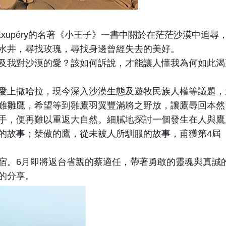
Saint-Exupéry的名著《小王子》一書中關於在茫茫沙漠
水井，尋找玫瑰，尋找身邊曾經失去的美好。
及我對沙漠的愛？該如何訴說，才能讓人懂我為何如此渴
愛上撒哈拉，現今深入沙漠生態及遊牧民族人權等議題，
難雛鷹，希望等到雛鷹羽翼豐滿將之野放，讓鷹尋回本然
手，便再難以重返大自然。細膩地探討一個發生在人與鷹
的故事；桀傲的鷹，從未被人所馴服的故事，甫獲第4屆（
宿。
6月即將返台省親的蔡適任，
帶著勇敢的靈魂與真誠
的分享。