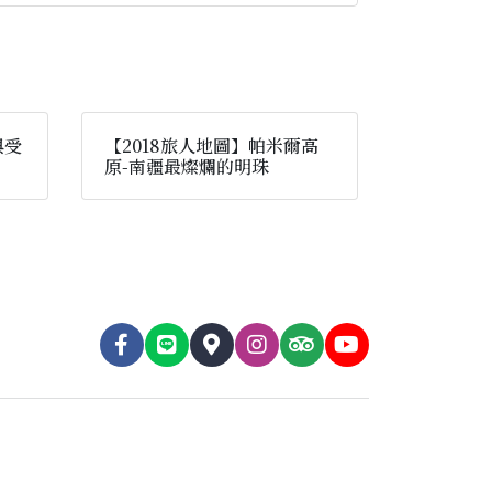
與受
【2018旅人地圖】帕米爾高
原-南疆最燦爛的明珠