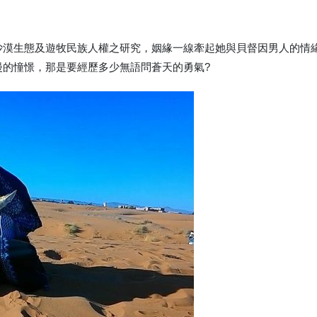
沙漠生態及遊牧民族人權之研究，姻緣一線牽起她與貝督因男人的情
漫的憧憬，那是要經歷多少無語問蒼天的勇氣?