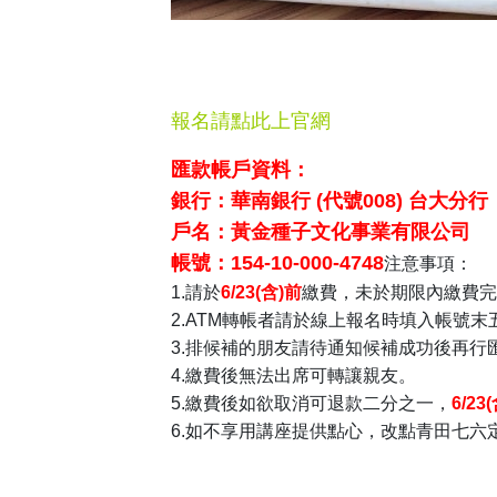
報名請點此上官網
匯款帳戶資料：
銀行：華南銀行 (代號008) 台大分行
戶名：黃金種子文化事業有限公司
帳號：154-10-000-4748
注意事項：
1.請於
6/23(
含
)
前
繳費，未於期限內繳費完
2.ATM轉帳者請於線上報名時填入帳號
3.排候補的朋友請待通知候補成功後再行
4.繳費後無法出席可轉讓親友。
5.繳費後如欲取消可退款二分之一，
6/23
6.如不享用講座提供點心，改點青田七六定