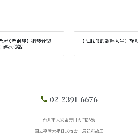
老屋X老鋼琴】鋼琴音樂
【海豚飛的說唱人生】施
：碎冰傳說
02-2391-6676
台北市大安區青田街7巷6號
國立臺灣大學日式宿舍─馬廷英故居