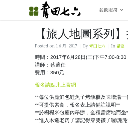
餐飲服務
【旅人地圖系列】
Posted on
1 6 月, 2017
By
青田七六
In
講座
時間：2017年6月28日(三)下午7:00-8:30
講師：蔡適任
費用：350元
報名請點此上官網
**每位供應鮮包鮭魚子烤飯糰及味噌湯一份
**可提供素食，報名表上請備註說明**
**於榻榻米包廂內舉辦，全程需席地而坐*
**進入木造老房子請記得穿雙襪子喔!謝謝您