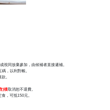
成視同放棄參加，由候補者直接遞補。
末五碼，以利對帳。
匯款。
(含
)
後
取消恕不退費。
食，可抵150元。