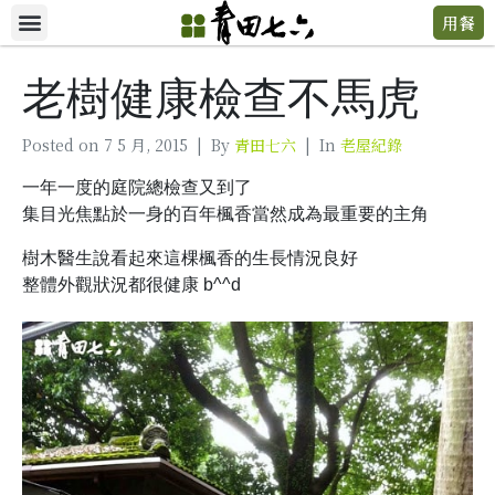
用餐
老樹健康檢查不馬虎
Posted on
7 5 月, 2015
By
青田七六
In
老屋紀錄
一年一度的庭院總檢查又到了
集目光焦點於一身的百年楓香當然成為最重要的主角
樹木醫生說看起來這棵楓香的生長情況良好
整體外觀狀況都很健康 b^^d