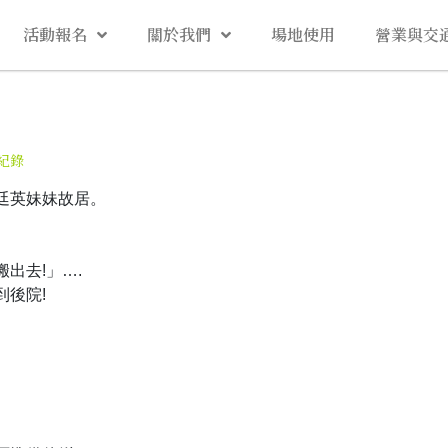
活動報名
關於我們
場地使用
營業與交
紀錄
廷英妹妹故居。
出去!」….
後院!