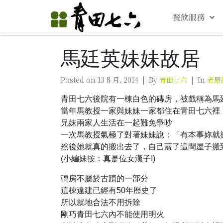
餐飲服務
馬廷英妹妹故居
Posted on
13 8 月, 2014
By
青田七六
In
老屋
青田七六後院有一棟白色的磚房，被戲稱為馬
當年馬教授一家與妹妹一家都住在青田七六裡
兄妹兩家人生活在一起難免爭吵
一次馬教授氣極了對著妹妹說：「有本事妳就搬
然後她就真的搬出去了，自己蓋了這間屋子搬到
(小編妹按：真是位女漢子!)
磚房不屬於古蹟的一部分
這棟違建已經有50年歷史了
所以就地合法不用拆除
剛巧青田七六內不能使用明火