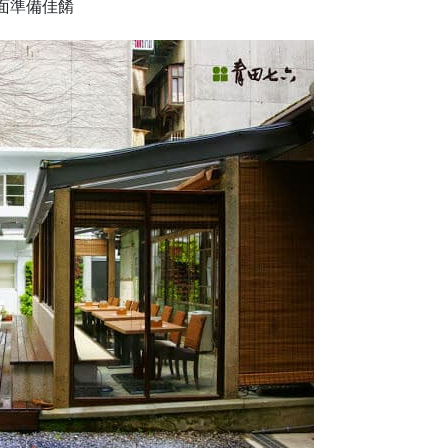
面準備佳餚