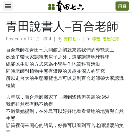
用餐
青田說書人–百合老師
Posted on
13 1 月, 2014
By
青田七六
In
導覽
,
老屋紀錄
百合老師在青田七六開館之初就來當我們的導覽志工
她除了帶大家認識老房子之外，還能講講地球科學
總能以生動的方式來為小學生作地質科普活動
同時老師對植物生態有濃厚的興趣並深入的研究
所以走台大的生態導覽也常可以見到百合老師帶大家認識
植物
去年底，百合老師搬家了，搬到遙遠但美麗的澎湖
我們雖然都有點不捨得
不過當她提到，在外島可以好好地看看當地的地質與自然
生態
話筒裡傳來開心的語氣，好像可以看到百合老師溫暖的笑