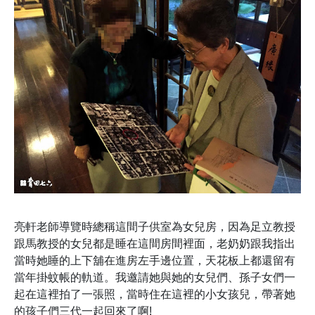
亮軒老師導覽時總稱這間子供室為女兒房，因為足立教授
跟馬教授的女兒都是睡在這間房間裡面，老奶奶跟我指出
當時她睡的上下舖在進房左手邊位置，天花板上都還留有
當年掛蚊帳的軌道。我邀請她與她的女兒們、孫子女們一
起在這裡拍了一張照，當時住在這裡的小女孩兒，帶著她
的孩子們三代一起回來了啊!