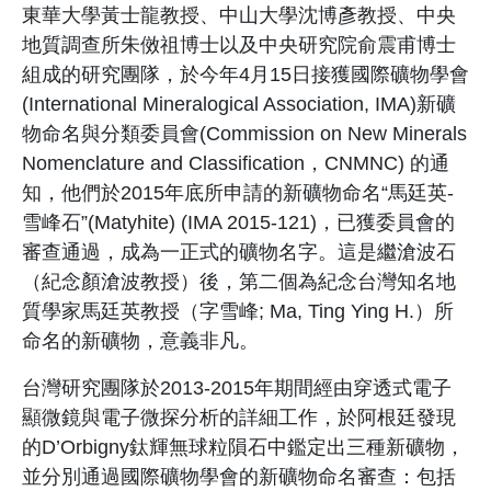
東華大學黃士龍教授、中山大學沈博彥教授、中央
地質調查所朱傚祖博士以及中央研究院俞震甫博士
組成的研究團隊，於今年4月15日接獲國際礦物學會
(International Mineralogical Association, IMA)新礦
物命名與分類委員會(Commission on New Minerals
Nomenclature and Classification，CNMNC) 的通
知，他們於2015年底所申請的新礦物命名“馬廷英-
雪峰石”(Matyhite) (IMA 2015-121)，已獲委員會的
審查通過，成為一正式的礦物名字。這是繼滄波石
（紀念顏滄波教授）後，第二個為紀念台灣知名地
質學家馬廷英教授（字雪峰; Ma, Ting Ying H.）所
命名的新礦物，意義非凡。
台灣研究團隊於2013-2015年期間經由穿透式電子
顯微鏡與電子微探分析的詳細工作，於阿根廷發現
的D’Orbigny鈦輝無球粒隕石中鑑定出三種新礦物，
並分別通過國際礦物學會的新礦物命名審查：包括