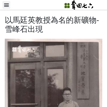
以馬廷英教授為名的新礦物-
雪峰石出現