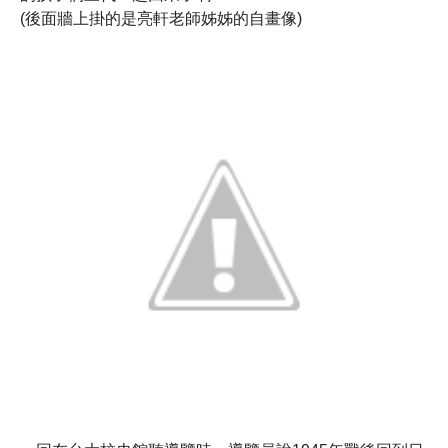
(後面牆上掛的是亮軒老師姊姊的自畫像)