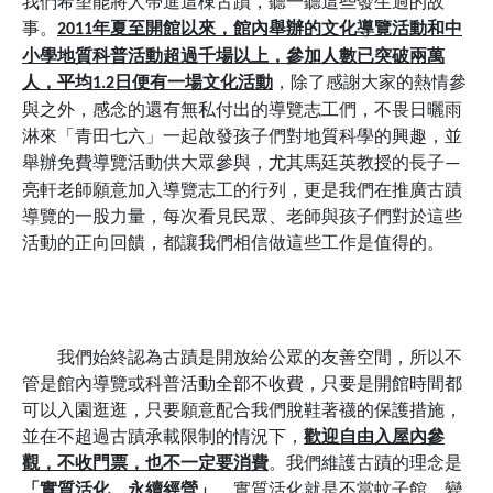
我們希望能將人帶進這棟古蹟，聽一聽這些發生過的故
事。
年夏至開館以來，館內舉辦的文化導覽活動和中
2011
小學地質科普活動超過千場以上，參加人數已突破兩萬
人，平均
日便有一場文化活動
，除了感謝大家的熱情參
1.2
與之外，感念的還有無私付出的導覽志工們，不畏日曬雨
淋來「青田七六」一起啟發孩子們對地質科學的興趣，並
舉辦免費導覽活動供大眾參與，尤其馬廷英教授的長子
—
亮軒老師願意加入導覽志工的行列，更是我們在推廣古蹟
導覽的一股力量，每次看見民眾、老師與孩子們對於這些
活動的正向回饋，都讓我們相信做這些工作是值得的。
我們始終認為古蹟是開放給公眾的友善空間，所以不
管是館內導覽或科普活動全部不收費，只要是開館時間都
可以入園逛逛，只要願意配合我們脫鞋著襪的保護措施，
並在不超過古蹟承載限制的情況下，
歡迎自由入屋內參
觀，不收門票，也不一定要消費
。我們維護古蹟的理念是
「實質活化、永續經營」
，實質活化就是不當蚊子館，變