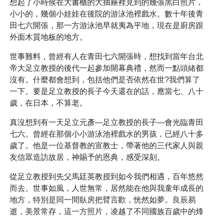
想起了小時候在大書櫃的大抽屜裡見到的幾張黑白照片，
小小的，幾個小娃娃在後院的游泳池裡戲水。數十年後青
田七六開張，那一方游泳池早就夷為平地，現在是廚房跟
外面木質地板的地方。
世事難料，曾經有人在青田七六開張時，想找到當年台北
帝大足立教授的後代一起參加開幕典禮，然而一點頭緒都
沒有。什麼都會想到，包括他們是否依然在世?我們算了
一下。要是足立教授的長子今天還在的話，應當七、八十
歲，在日本，不算老。
真沒想到有一天足立元彥—足立教授的長子—會光臨青田
七六。曾經在那個小小游泳池裡戲水的男孩，已經八十多
歲了。他是一位基督教的宣教士，帶著他的三代家人與親
友信眾造訪故居，神賜予的恩典，感受深刻。
從足立教授到先父馬廷英教授到如今我們相遇，百年悠然
而去。世事如風，人世無常，居然能在他與我童年成長的
地方，特別是同一間臥房把臂言歡，恍然如夢。良辰易
逝，美景常存，這一方照片，凌越了不同國族百歲中的烽