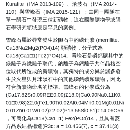
Kuratite（IMA 2013-109）、滄波石（IMA 2014-
110）與雪峰石（IMA 2015-121）；由同ㄧ團隊在
單一隕石中發現三種新礦物，這在國際礦物學或隕
石學研究領域應是罕見的案例。
雪峰石屬於尋常發生於隕石中的磷鈣礦 (merrillite,
Ca18Na2Mg2(PO4)14) 類礦物，分子式為
Ca18(Ca1□1)Fe2(PO4)14。雪峰石是磷鈣礦其中的
鎂離子為鐵離子取代，鈉離子為鈣離子共伴晶格空
位取代所造成的新礦物，其獨特的成分異於諸多發
生於火星與月球隕石中的其他磷鈣礦類礦物，因此
符合新礦物命名的標準。雪峰石的化學成分為
(Ca17.82Sr0.09REE0.09)Σ18.0(Ca0.90Na0.11K0.
01□0.98)Σ2.0(Fe1.90Ti0.02Al0.04Mn0.01Mg0.01Ni
0.01Zn0.01W0.02)Σ2.02(P13.55Si0.51)Σ14.06O56
，可簡化為Ca18(Ca1□1) Fe2(PO4)14，且具有菱
方晶系結晶構造(R3c; a = 10.456(7), c = 37.41(3)