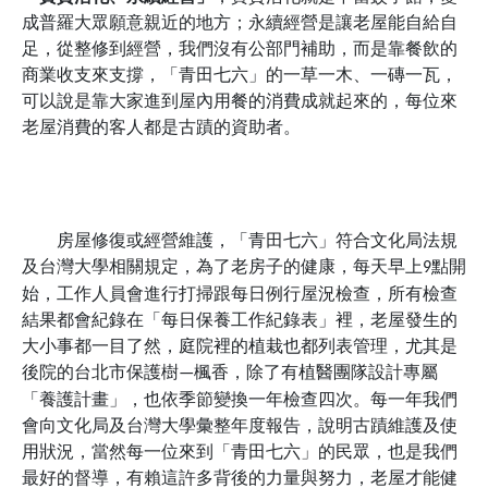
成普羅大眾願意親近的地方；永續經營是讓老屋能自給自
足，從整修到經營，我們沒有公部門補助，而是靠餐飲的
商業收支來支撐，「青田七六」的一草一木、一磚一瓦，
可以說是靠大家進到屋內用餐的消費成就起來的，每位來
老屋消費的客人都是古蹟的資助者。
房屋修復或經營維護，「青田七六」符合文化局法規
及台灣大學相關規定，為了老房子的健康，每天早上
點開
9
始，工作人員會進行打掃跟每日例行屋況檢查，所有檢查
結果都會紀錄在「每日保養工作紀錄表」裡，老屋發生的
大小事都一目了然，庭院裡的植栽也都列表管理，尤其是
後院的台北市保護樹
楓香，除了有植醫團隊設計專屬
—
「養護計畫」，也依季節變換一年檢查四次。每一年我們
會向文化局及台灣大學彙整年度報告，說明古蹟維護及使
用狀況，當然每一位來到「青田七六」的民眾，也是我們
最好的督導，有賴這許多背後的力量與努力，老屋才能健