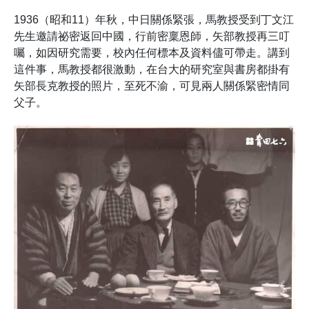
1936（昭和11）年秋，中日關係緊張，馬教授受到丁文江
先生邀請祕密返回中國，行前密稟恩師，矢部教授再三叮
囑，如因研究需要，校內任何標本及資料儘可帶走。講到
這件事，馬教授都很激動，在台大的研究室與書房都掛有
矢部長克教授的照片，至死不渝，可見兩人關係緊密情同
父子。