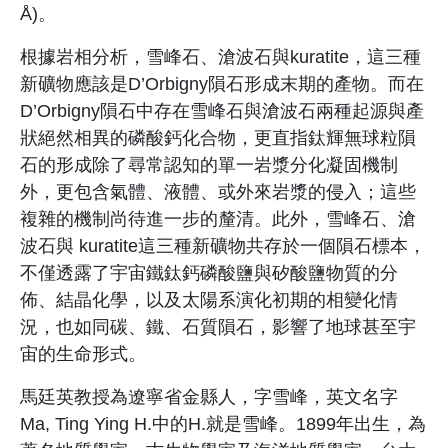
Å)。
根據岩相分析，雪峰石、滄波石與kuratite，這三種
新礦物應該是D’Orbigny隕石形成末期的產物。而在
D’Orbigny隕石中存在雪峰石與滄波石兩種起源與產
狀絕然相異的磷酸鈣化合物，更直指鈦輝無球粒隕
石的形成除了尋常認知的單一岩漿分化凝固機制
外，更包含氣體、液體、或外來岩漿的侵入；這些
複雜的機制尚待進一步的釐清。此外，雪峰石、滄
波石與 kuratite這三種新礦物共存於一個隕石標本，
不僅透露了宇宙鐵鈦鈣磷酸鹽與矽酸鹽物質的分
佈、結晶化學，以及太陽系演化初期的相變化情
況，也如同碳、鐵、石質隕石，影響了地球甚至宇
宙的生命形式。
馬廷英教授為遼寧省金縣人，字雪峰，英文名字
Ma, Ting Ying H.中的H.就是雪峰。1899年出生，為