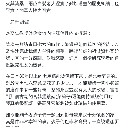
火與滄桑，兩位白髮老人證實了難以道盡的歷史糾結，也
證實了簡單人性之可貴。
—亮軒 謹誌—
足立仁教授外孫女竹內佳江信件內文摘選：
這次去拜訪青田七六的時候，能獲得您們親切的招待，以
及快速完成我個人任性的願望，將複印好的祖父資料寄給
我，真的十分感謝。對我來說，這是一個從研究學者的角
度認識祖父的機會。
在日本80年以上的老屋還能被保留下來，是比較罕見的。
對於青田七六究竟是花了多少心力，才能變成一間小餐館
的這件事有一些好奇。整體來說並沒有太大的改變，當看
到那個古老的食器擺放架(菜櫥仔)還能夠持續被使用時，
我真的很驚訝！很高興它能夠被如此珍惜的使用著。
如今能夠帶著孩子們一起回到對母親來說十分懷念的家，
真是件非常幸福的事。孩子們也非常高興，一直說還想要