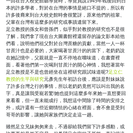
一回在台大校史館聽導覽時，導覽員說1945年戰後回到日
本的許多學者，對於在台灣的事情是絕口不提的，所以有
許多後裔來到台大校史館時會很驚訝，原來他們的祖輩、
父輩在台灣有這麼多的研究或事蹟遺留下來。
足立教授的孫女和曾孫們，似乎對於教授的研究也不是很
了解，我們拿了現在台大圖書館裡還留存的論文影本給他
們看，說明他們祖父對於台灣蔗糖的貢獻，當然一人一杯
甘蔗汁也是必要的，大家喝著甘蔗汁的的當下，老奶奶說
在她記憶中，父親就是一直不停地在嚐味道，在書齋裡
面，看著他們第一次喝到甘蔗汁的開心神情，我想著當年
足立教授是不是也曾經坐在這裡研究跟試味道呢?
足立仁
教授的生平與研究
元彥先生年初訪台後，應該是對妹妹說
了許多台灣之行的事情，所以老奶奶竟然可以叫出我的名
字，真是讓我受寵若驚!她也提到這麼多年來她一直想要回
來看看，但一直未能成行，我想這中間除了時間的安排之
外，或許還有一些近鄉情怯的心緒在裡面，會不會是受到
哥哥的影響，讓她與家族們決定走這一趟。
雖然足立兄妹匆匆來去，不過卻給我們留下許多感動，或