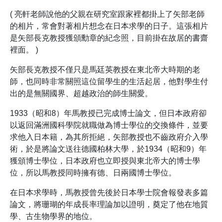
( 亮軒老師說他的父親在研究室跟家裡都掛上了矢部老師
的相片，常會對著相片想念在日本求學的日子。這張相片
是矢部長克教授獲頒勳章的紀念照，目前掛在故居的書齋
裡面。 )
矢部長克教授不僅只是馬廷英教授在東北帝大時期的老
師，也同時非常關照這位留學生的生活起居，他對學生付
出的是無關國界、超越政治的師生關愛。
1933（昭和8）年馬教授已完成博士論文，但日本政府卻
以返回滿洲國科學院就職做為博士學位的交換條件，並要
求他入日本籍，為其所拒絕，矢部教授也不齒政府介入學
術，於是將論文送往德國柏林大學，於1934（昭和9）年
獲頒博士學位，日本政府也立即授與東北帝大的博士學
位，所以馬教授同時擁有德、日兩國博士學位。
在日本求學時，馬教授曾先後於日本學士院會報發表多篇
論文，將珊瑚的年成長率理論加以證明，奠定了他在地質
學、古生物學界的地位。