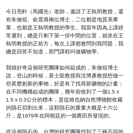
今日亮軒（馬國光）老師，邀請了王執明教授，還
有朱傚祖、俞震甫兩位博士，二位都是地質系畢
業，也都是王執明教授的學生。我當年因為上課經
常遲到，總是只剩下第一排中間的位置，就坐在王
執明教授的正前方，每次上課都會問到我問題，我
總是回答不知道，那門課程叫做礦物學。
我很好奇這個研究團隊如何組成的，朱傚祖博士
說，登山的時候，
黃士龍教授與沈博彥教授
想做一
些甚麼創新的事物，於是有了找尋新礦物的計畫；
在不同機構組成的團隊，幾年前收到了一個1.5 x
1.5 x 0.3公分的標本，是從維也納自然博物館收藏
的隕石切割出來，這顆隕石的重量大概是十六公
斤，是1979年在阿根廷的一個農田所發現的。
從這個隕石內，台灣的研究團隊找到了三種不同的