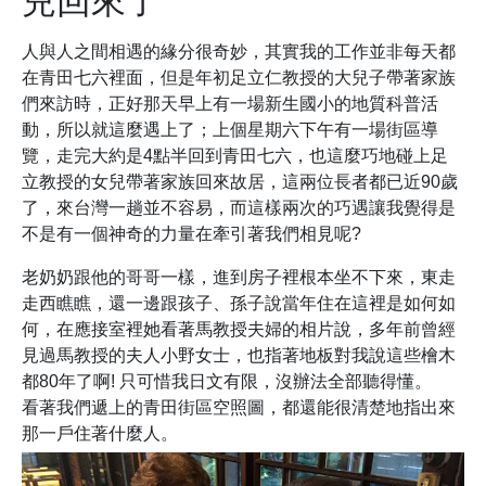
兒回來了
人與人之間相遇的緣分很奇妙，其實我的工作並非每天都
在青田七六裡面，但是年初足立仁教授的大兒子帶著家族
們來訪時，正好那天早上有一場新生國小的地質科普活
動，所以就這麼遇上了；上個星期六下午有一場街區導
覽，走完大約是4點半回到青田七六，也這麼巧地碰上足
立教授的女兒帶著家族回來故居，這兩位長者都已近90歲
了，來台灣一趟並不容易，而這樣兩次的巧遇讓我覺得是
不是有一個神奇的力量在牽引著我們相見呢?
老奶奶跟他的哥哥一樣，進到房子裡根本坐不下來，東走
走西瞧瞧，還一邊跟孩子、孫子說當年住在這裡是如何如
何，在應接室裡她看著馬教授夫婦的相片說，多年前曾經
見過馬教授的夫人小野女士，也指著地板對我說這些檜木
都80年了啊! 只可惜我日文有限，沒辦法全部聽得懂。
看著我們遞上的青田街區空照圖，都還能很清楚地指出來
那一戶住著什麼人。