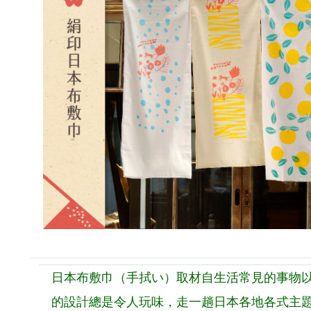
日本布敷巾（手拭い）取材自生活常見的事物
的設計總是令人玩味，走一趟日本各地各式主