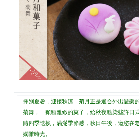
揮別夏暑，迎接秋涼，菊月正是適合外出遊樂
菊舞，一顆顆雅緻的菓子，給秋夜點染些許日
隨四季迭換，滿滿季節感，秋日午後，邀您在
嫻雅時光。